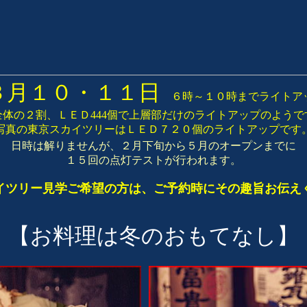
３月１０・１１日
６時～１０時までライトア
全体の２割、ＬＥＤ444個で上層部だけのライトアップのようで
写真の東京スカイツリーはＬＥＤ７２０個のライトアップです
日時は解りませんが、２月下旬から５月のオープンまでに
１５回の点灯テストが行われます。
イツリー見学ご希望の方は、ご予約時にその趣旨お伝え
【お料理は冬のおもてなし】