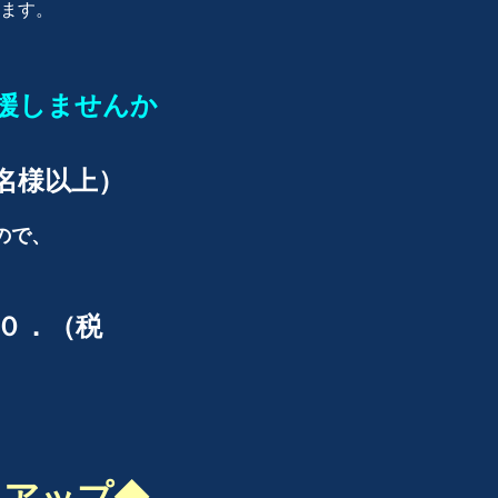
れます。
援しませんか
名様以上）
ので、
。
０．（税