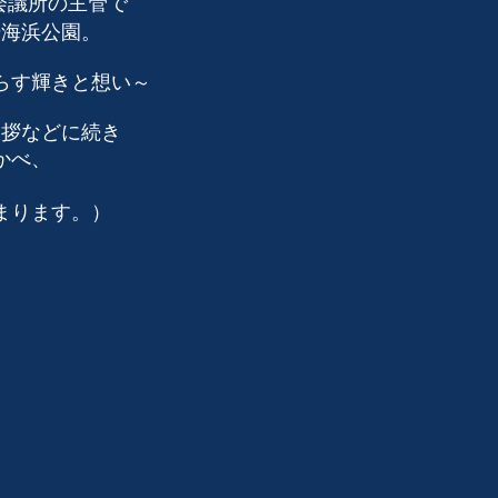
会議所の主管で
場海浜公園。
らす輝きと想い～
挨拶などに続き
かべ、
まります。）