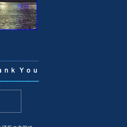
ｎｋ Ｙｏｕ