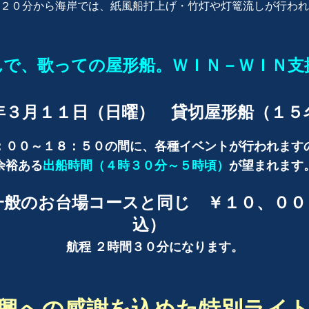
時２０分から海岸では、紙風船打上げ・竹灯や灯篭流しが行わ
んで、歌っての屋形船。ＷＩＮ－ＷＩＮ支
年３月１１日（日曜） 貸切屋形船（１５
：００～１８：５０の間に、各種イベントが行われます
余裕ある
出船時間（４時３０分～５時頃）
が望まれます
一般のお台場コースと同じ ￥１０、００
込）
航程 ２時間３０分になります。