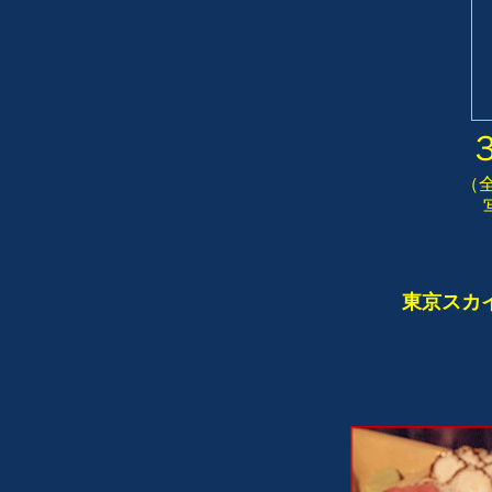
（
東京スカ