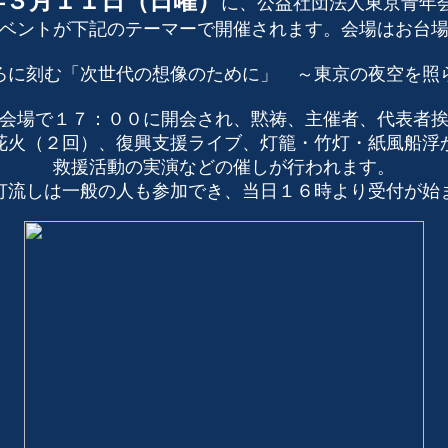
年３月１１日（日曜）
に、公益社団法人東京青年
ベントが下記のテーマーで開催されます。会場はお台
ろに刻む「次世代の想像のために」 ～東京の夜空を照
会場で１７：００に開会され、黙祷、主催者、代表者
花火（２回）、復興支援ライブ、灯籠・竹灯・紙風船浮
救援活動の実演などの催しが行われます。
灯流しは一般の人も参加でき、当日１６時より受付が始