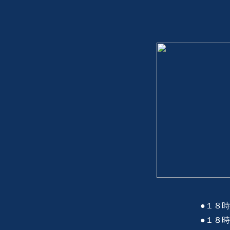
●１８
●１８