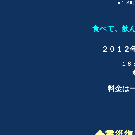
●１８
食べて、飲
２０１２
１８
料金は