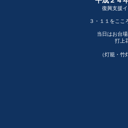
平成２４
復興支援イ
３・１１をここ
当日はお台場
打上
（灯籠・竹